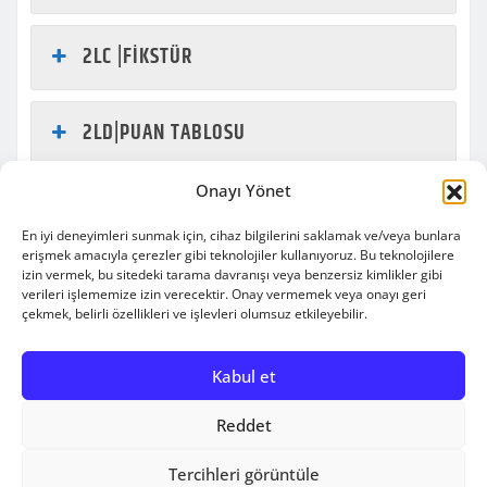
2LC |FİKSTÜR
2LD|PUAN TABLOSU
Onayı Yönet
2LD|FİKSTÜR
En iyi deneyimleri sunmak için, cihaz bilgilerini saklamak ve/veya bunlara
erişmek amacıyla çerezler gibi teknolojiler kullanıyoruz. Bu teknolojilere
izin vermek, bu sitedeki tarama davranışı veya benzersiz kimlikler gibi
verileri işlememize izin verecektir. Onay vermemek veya onayı geri
çekmek, belirli özellikleri ve işlevleri olumsuz etkileyebilir.
Copyright © 2010-2025 | engelsizbasket | All rights
Kabul et
reserved.
|
Newsio
by
ThemeArile
Reddet
HAKKIMIZDA
BİZ
BIZE
REKLAM
Tercihleri görüntüle
KİMİZ
ULAŞIN
VER