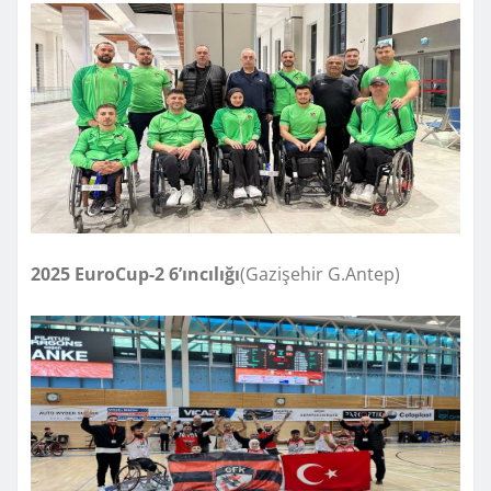
2025 EuroCup-2 6’ıncılığı
(Gazişehir G.Antep)