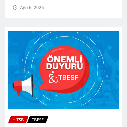
Ağu 6, 2026
+ TSB
TBESF