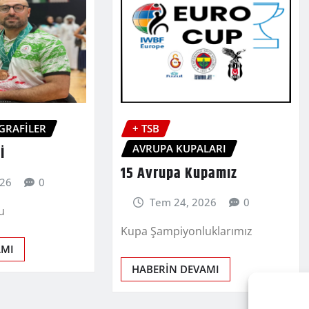
GRAFİLER
+ TSB
AVRUPA KUPALARI
İ
15 Avrupa Kupamız
026
0
Tem 24, 2026
0
cu
Kupa Şampiyonluklarımız
AMI
HABERİN DEVAMI