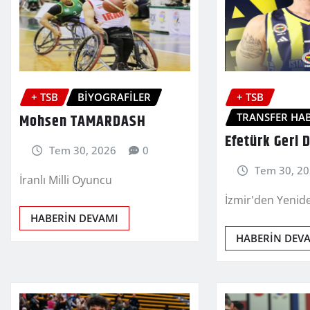
+ TSB
BİYOGRAFİLER
+ TSB
TRANSFER HAB
Mohsen TAMARDASH
Efetürk Geri 
Tem 30, 2026
0
Tem 30, 2
İranlı Milli Oyuncu
İzmir'den Yenide
HABERİN DEVAMI
HABERİN DEV