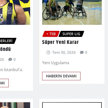
+ TSB
SUPER LIG
ERLERİ
Süper Yeni Karar
Döndü
Tem 30, 2026
0
026
0
Yeni Uygulama
n İstanbul'a.
HABERİN DEVAMI
AMI