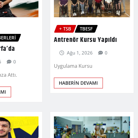
+ TSB
TBESF
ERLERİ
Antrenör Kursu Yapıldı
rfa’da
Ağu 1, 2026
0
6
0
Uygulama Kursu
za Attı.
HABERİN DEVAMI
AMI