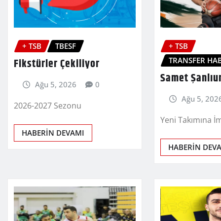
+ TSB
TBESF
+ TSB
TRANSFER HAB
Fikstürler Çekiliyor
Samet Şanlıu
Ağu 5, 2026
0
Ağu 5, 202
2026-2027 Sezonu
Yeni Takımına İm
HABERİN DEVAMI
HABERİN DEV