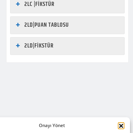
2LC |FİKSTÜR
2LD|PUAN TABLOSU
2LD|FİKSTÜR
Onayı Yönet