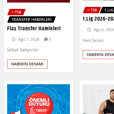
+ TSB
1.LIG
+ TSB
1.Lig 2026-20
TRANSFER HABERLERİ
Flaş Transfer Hamleleri
Ağu 6, 202
Ağu 7, 2026
0
Yeni Sezon
İddialı Geliyorlar
HABERİN DEV
HABERİN DEVAMI