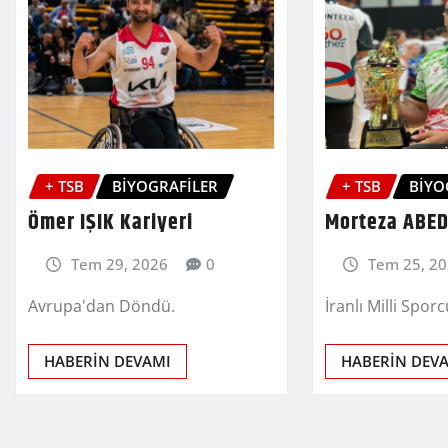
+ TSB
BİYOGRAFİLER
+ TSB
BİYO
Ömer IŞIK Kariyeri
Morteza ABED
Tem 29, 2026
0
Tem 25, 2
Avrupa'dan Döndü.
İranlı Milli Spor
HABERİN DEVAMI
HABERİN DEV