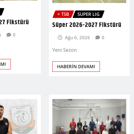
+ TSB
SUPER LIG
27 Fikstürü
Süper 2026-2027 Fikstürü
6
0
Ağu 6, 2026
0
Yeni Sezon
AMI
HABERİN DEVAMI