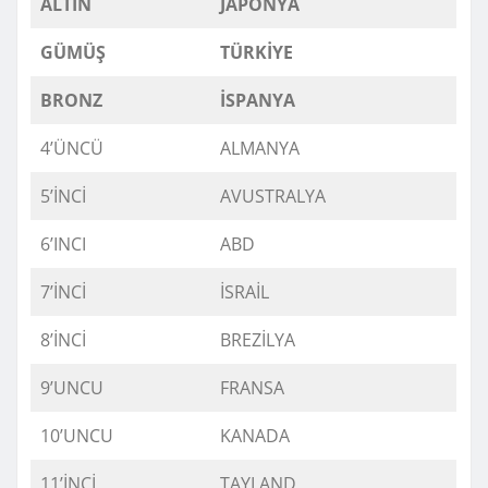
ALTIN
JAPONYA
GÜMÜŞ
TÜRKİYE
BRONZ
İSPANYA
4’ÜNCÜ
ALMANYA
5’İNCİ
AVUSTRALYA
6’INCI
ABD
7’İNCİ
İSRAİL
8’İNCİ
BREZİLYA
9’UNCU
FRANSA
10’UNCU
KANADA
11’İNCİ
TAYLAND