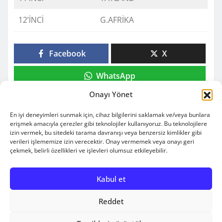
12’İNCİ
G.AFRİKA
Facebook
X
WhatsApp
Onayı Yönet
En iyi deneyimleri sunmak için, cihaz bilgilerini saklamak ve/veya bunlara
erişmek amacıyla çerezler gibi teknolojiler kullanıyoruz. Bu teknolojilere
izin vermek, bu sitedeki tarama davranışı veya benzersiz kimlikler gibi
verileri işlememize izin verecektir. Onay vermemek veya onayı geri
çekmek, belirli özellikleri ve işlevleri olumsuz etkileyebilir.
Copyright © 2010-2025 | engelsizbasket | All rights
Kabul et
reserved.
|
Newsio
by
ThemeArile
Reddet
HAKKIMIZDA
BİZ
BIZE
REKLAM