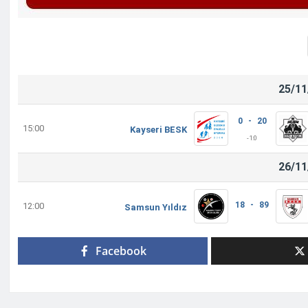
25/11
0 - 20
15:00
Kayseri BESK
-1:
0
26/11
18 - 89
12:00
Samsun Yıldız
Facebook