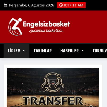
Skip
Perşembe, 6 Ağustos 2026
8:17:11 AM
to
content
LİGLER
TAKIMLAR
HABERLER
TURNU