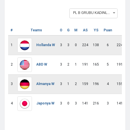
PL B GRUBU KADINLAR
#
Teams
O
G
M
AS
YS
Puan
Av
1
3
3
0
224
138
6
224 - 13
Hollanda W
2
3
2
1
191
165
5
191 - 16
ABD W
3
3
1
2
159
196
4
159 - 19
Almanya W
4
3
0
3
141
216
3
141 - 21
Japonya W