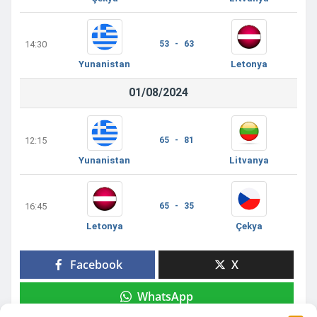
14:30
53 - 63
Yunanistan
Letonya
01/08/2024
12:15
65 - 81
Yunanistan
Litvanya
16:45
65 - 35
Letonya
Çekya
Facebook
X
WhatsApp