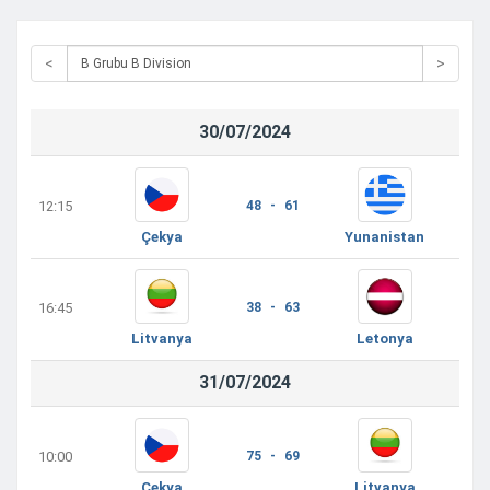
<
>
30/07/2024
12:15
48 - 61
Yunanistan
Çekya
16:45
38 - 63
Litvanya
Letonya
31/07/2024
10:00
75 - 69
Çekya
Litvanya