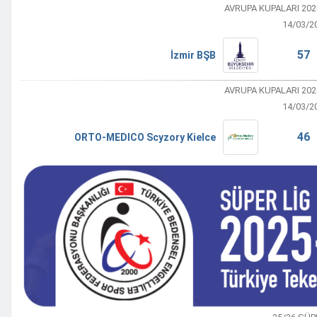
AVRUPA KUPALARI 20
14/03/2
57 
İzmir BŞB
AVRUPA KUPALARI 20
14/03/2
46 
ORTO-MEDICO Scyzory Kielce