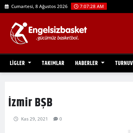
Skip
Cumartesi, 8 Ağustos 2026
7:07:29 AM
to
content
LİGLER
TAKIMLAR
HABERLER
TURNU
İzmir BŞB
Kas 29, 2021
0