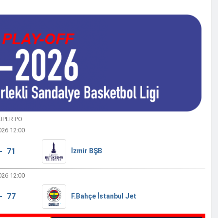
ÜPER PO
026 12:00
- 71
İzmir BŞB
026 12:00
- 77
F.Bahçe İstanbul Jet