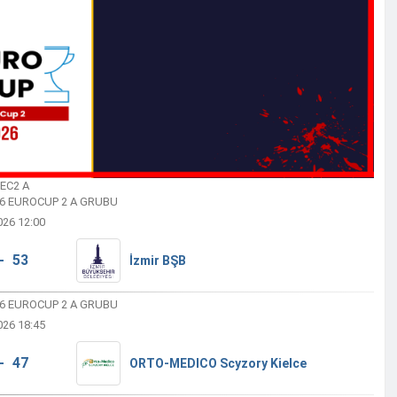
 EC2 A
26 EUROCUP 2 A GRUBU
026 12:00
- 53
İzmir BŞB
26 EUROCUP 2 A GRUBU
026 18:45
- 47
ORTO-MEDICO Scyzory Kielce