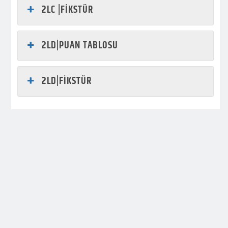
2LC |FİKSTÜR
2LD|PUAN TABLOSU
2LD|FİKSTÜR