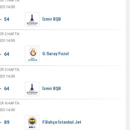
ER 1.HAFTA
025 14:00
- 54
İzmir BŞB
ER 2.HAFTA
025 14:00
- 64
G.Saray Fuzul
ER 3.HAFTA
025 14:00
- 64
İzmir BŞB
ER 4.HAFTA
025 14:00
- 89
F.Bahçe İstanbul Jet