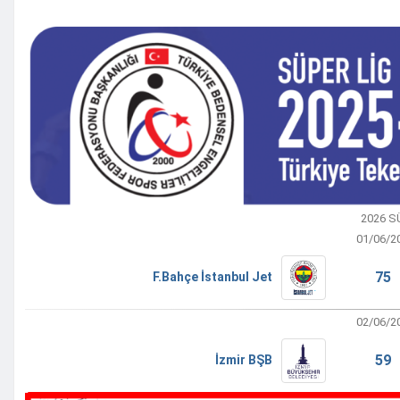
2026 S
01/06/2
75 
F.Bahçe İstanbul Jet
02/06/2
59 
İzmir BŞB