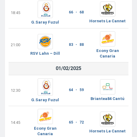
66 - 68
18:45
Hornets Le Cannet
G.Saray Fuzul
21:00
83 - 88
Econy Gran
RSV Lahn – Dill
Canaria
01/02/2025
64 - 59
12:30
Briantea84 Cantú
G.Saray Fuzul
14:45
65 - 72
Econy Gran
Hornets Le Cannet
Canaria