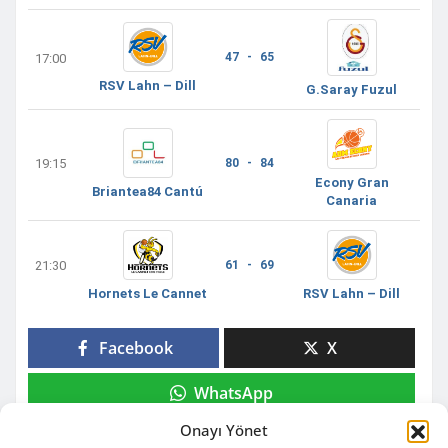
47 - 65
17:00
RSV Lahn – Dill
G.Saray Fuzul
19:15
80 - 84
Econy Gran
Briantea84 Cantú
Canaria
21:30
61 - 69
Hornets Le Cannet
RSV Lahn – Dill
Facebook
X
WhatsApp
Onayı Yönet