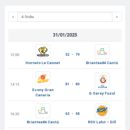
<
>
31/01/2025
12:00
52 - 79
Hornets Le Cannet
Briantea84 Cantú
14:15
81 - 80
Econy Gran
G.Saray Fuzul
Canaria
16:30
63 - 58
Briantea84 Cantú
RSV Lahn – Dill