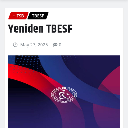
+ TSB
TBESF
Yeniden TBESF
May 27, 2025
0