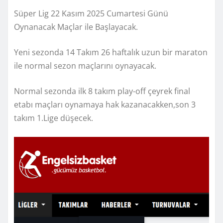
Süper Lig 22 Kasım 2025 Cumartesi Günü
Oynanacak Maçlar ile Başlayacak.
Yeni sezonda 14 Takım 26 haftalık uzun bir maraton
ile normal sezon maçlarını oynayacak.
Normal sezonda ilk 8 takım play-off çeyrek final
etabı maçları oynamaya hak kazanacakken,son 3
takım 1.Lige düşecek.