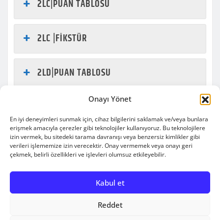
2LC|PUAN TABLOSU
2LC |FİKSTÜR
2LD|PUAN TABLOSU
Onayı Yönet
2LD|FİKSTÜR
En iyi deneyimleri sunmak için, cihaz bilgilerini saklamak ve/veya bunlara
erişmek amacıyla çerezler gibi teknolojiler kullanıyoruz. Bu teknolojilere
izin vermek, bu sitedeki tarama davranışı veya benzersiz kimlikler gibi
verileri işlememize izin verecektir. Onay vermemek veya onayı geri
çekmek, belirli özellikleri ve işlevleri olumsuz etkileyebilir.
Copyright © 2010-2025 | engelsizbasket | All rights
Kabul et
reserved.
|
Newsio
by
ThemeArile
Reddet
HAKKIMIZDA
BİZ
BIZE
REKLAM