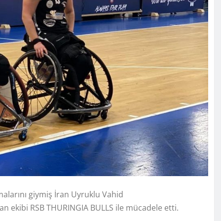
malarını giymiş İran Uyruklu Vahid
 ekibi RSB THURINGIA BULLS ile mücadele etti.