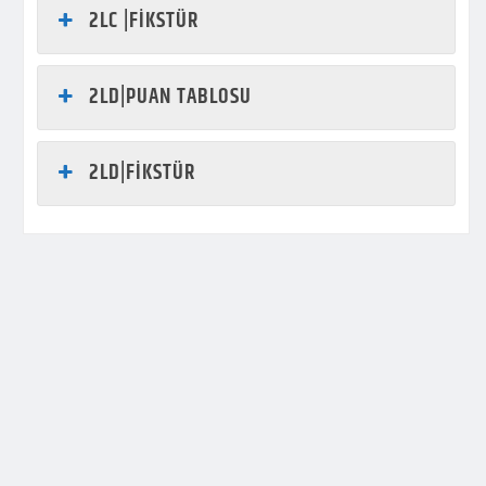
2LC |FİKSTÜR
2LD|PUAN TABLOSU
2LD|FİKSTÜR