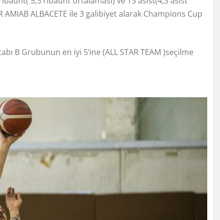
ribaunt( 5,3 ribaunt ortalaması) ve 13 asist(4,3 asist
BSR AMIAB ALBACETE ile 3 galibiyet alarak Champions Cup
abı B Grubunun en iyi 5’ine (ALL STAR TEAM )seçilme