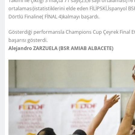
Takımı ile çıktığı 3 maçta 71 sayı(23,6 sayı ortalaması)16 
ortalaması)istatistiklerini elde eden FİLİPSKİ,İspanyol 
Dörtlü Finaline( FİNAL 4)kalmayı başardı.
Gösterdiği performansla Champions Cup Çeyrek Final Et
başarısı gösterdi.
Alejandro ZARZUELA (BSR AMIAB ALBACETE)