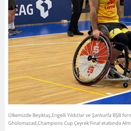
Ülkemizde Beşiktaş,Engelli Yıldızlar ve Şanlıurfa BŞB for
Gholomazad,Champions Cup Çeyrek Final etabında Alman