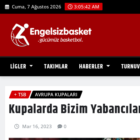
Skip
Cuma, 7 Ağustos 2026
3:05:44 AM
to
content
LİGLER
TAKIMLAR
HABERLER
TURNU
+ TSB
AVRUPA KUPALARI
Kupalarda Bizim Yabancıla
Mar 16, 2023
0