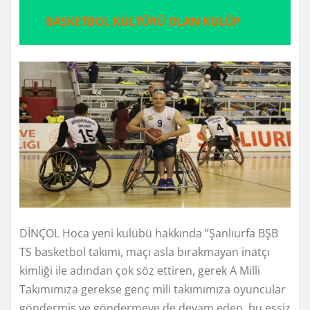
BASKETBOL KÜLTÜRÜ OLAN KULÜP
DİNÇOL Hoca yeni kulübü hakkında ”Şanlıurfa BŞB
TS basketbol takımı, maçı asla bırakmayan inatçı
kimliği ile adından çok söz ettiren, gerek A Milli
Takımımıza gerekse genç mili takımımıza oyuncular
göndermiş ve göndermeye de devam eden, bu eşsiz