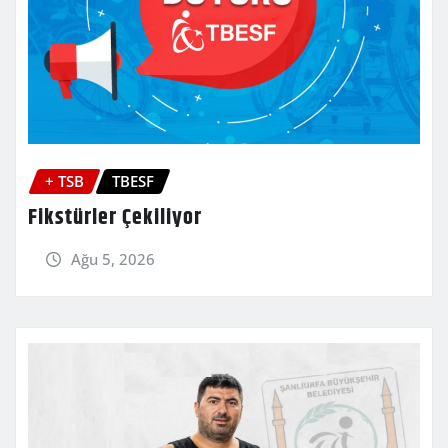
+ TSB
TBESF
Fikstürler Çekiliyor
Ağu 5, 2026