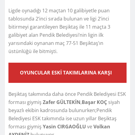
Ligde oynadığı 12 maçtan 10 galibiyetle puan
tablosunda 2’inci sırada bulunan ve ligi 2’inci
bitirmeyi garantileyen Beşiktaş ile 11 maçta 3
galibiyet alan Pendik Belediyesi’nin ligin ilk
yarısındaki oynanan maç 77-51 Beşiktaş’ın
üstünlüğü ile bitmişti.
OYUNCULAR ESKİ TAKIMLARINA KARŞI
Beşiktaş takımında daha önce Pendik Belediyesi ESK
forması giymiş
Zafer GÜLTEKİN
,
Başar KOÇ
siyah
beyazlı ekibin kadrosunda bulunurken;Pendik
Belediyesi ESK takımında ise uzun yıllar Beşiktaş
forması giymiş
Yasin CIRGAOĞLU
ve
Volkan
AYDENİZ
bulunuyor.