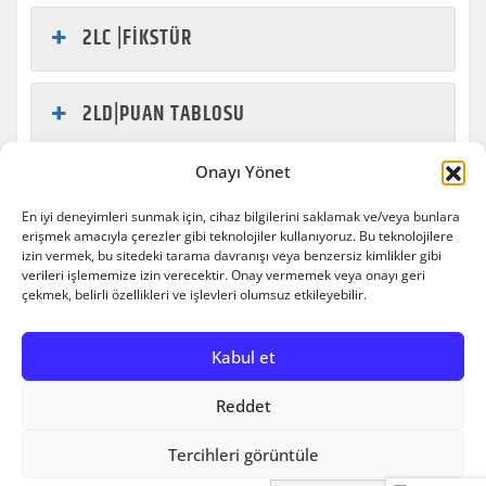
2LC |FİKSTÜR
2LD|PUAN TABLOSU
Onayı Yönet
2LD|FİKSTÜR
En iyi deneyimleri sunmak için, cihaz bilgilerini saklamak ve/veya bunlara
erişmek amacıyla çerezler gibi teknolojiler kullanıyoruz. Bu teknolojilere
izin vermek, bu sitedeki tarama davranışı veya benzersiz kimlikler gibi
verileri işlememize izin verecektir. Onay vermemek veya onayı geri
çekmek, belirli özellikleri ve işlevleri olumsuz etkileyebilir.
Copyright © 2010-2025 | engelsizbasket | All rights
Kabul et
reserved.
|
Newsio
by
ThemeArile
Reddet
HAKKIMIZDA
BİZ
BIZE
REKLAM
Tercihleri görüntüle
KİMİZ
ULAŞIN
VER