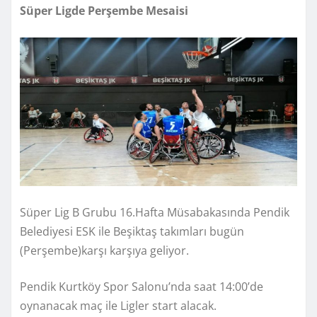
Süper Ligde Perşembe Mesaisi
Süper Lig B Grubu 16.Hafta Müsabakasında Pendik
Belediyesi ESK ile Beşiktaş takımları bugün
(Perşembe)karşı karşıya geliyor.
Pendik Kurtköy Spor Salonu’nda saat 14:00’de
oynanacak maç ile Ligler start alacak.