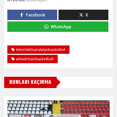
Facebook
X
WhatsApp
tekerleklisandalyebasketbol
wheelchairbasketball
BUNLARI KAÇIRMA