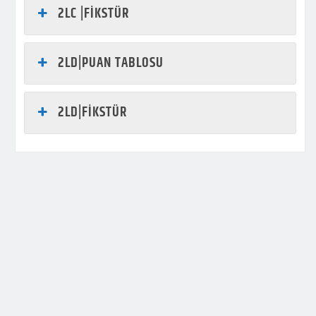
2LC |FİKSTÜR
2LD|PUAN TABLOSU
2LD|FİKSTÜR