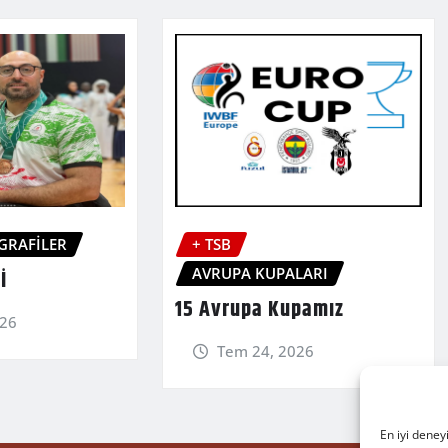
GRAFİLER
+ TSB
AVRUPA KUPALARI
İ
15 Avrupa Kupamız
026
Tem 24, 2026
En iyi deney