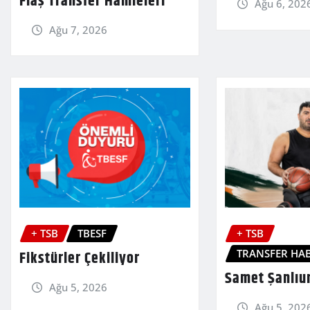
Flaş Transfer Hamleleri
Ağu 6, 202
Ağu 7, 2026
+ TSB
TBESF
+ TSB
TRANSFER HAB
Fikstürler Çekiliyor
Samet Şanlıu
Ağu 5, 2026
Ağu 5, 202