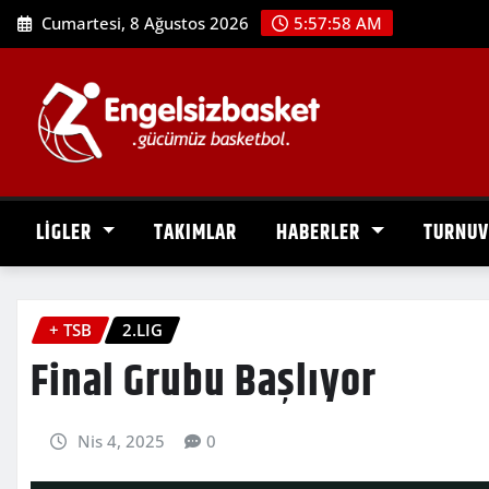
Skip
Cumartesi, 8 Ağustos 2026
5:57:59 AM
to
content
LİGLER
TAKIMLAR
HABERLER
TURNU
+ TSB
2.LIG
Final Grubu Başlıyor
Nis 4, 2025
0