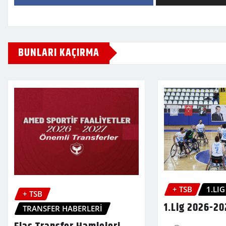
BUNLARI KAÇIRMA
+ TSB
1.LIG
+ TSB
1.Lig 2026-20
TRANSFER HABERLERİ