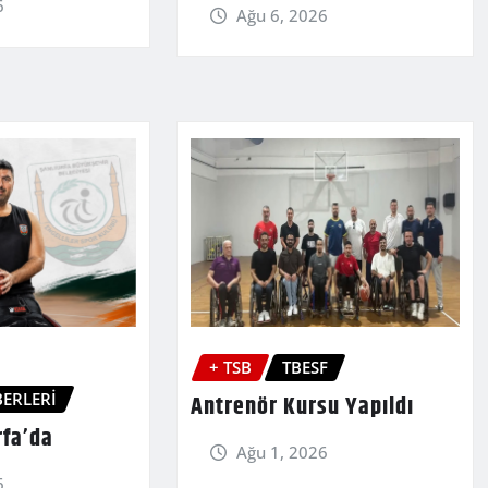
6
Ağu 6, 2026
+ TSB
TBESF
ERLERİ
Antrenör Kursu Yapıldı
rfa’da
Ağu 1, 2026
6