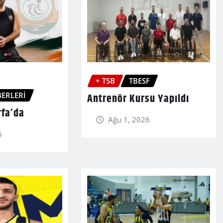
+ TSB
TBESF
ERLERİ
Antrenör Kursu Yapıldı
rfa’da
Ağu 1, 2026
6