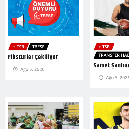
+ TSB
TBESF
+ TSB
TRANSFER HAB
Fikstürler Çekiliyor
Samet Şanlıu
Ağu 5, 2026
Ağu 5, 202