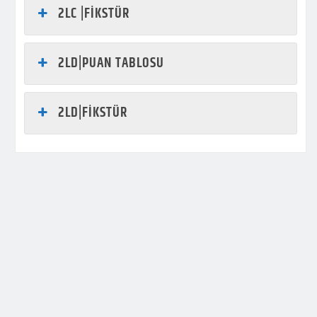
2LC |FİKSTÜR
2LD|PUAN TABLOSU
2LD|FİKSTÜR