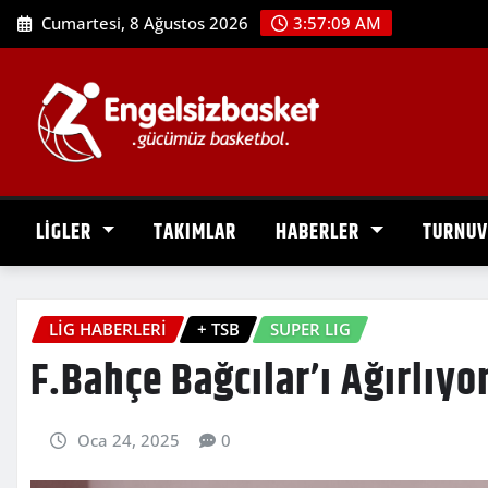
Skip
Cumartesi, 8 Ağustos 2026
3:57:10 AM
to
content
LİGLER
TAKIMLAR
HABERLER
TURNU
LİG HABERLERİ
+ TSB
SUPER LIG
F.Bahçe Bağcılar’ı Ağırlıyo
Oca 24, 2025
0