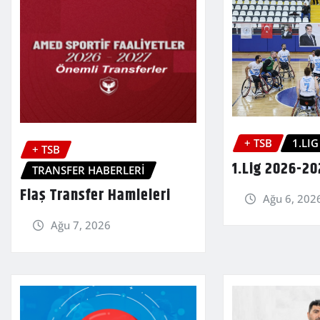
+ TSB
1.LIG
+ TSB
1.Lig 2026-20
TRANSFER HABERLERİ
Flaş Transfer Hamleleri
Ağu 6, 202
Ağu 7, 2026