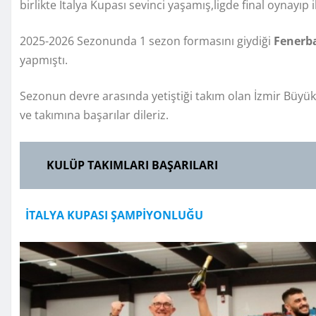
birlikte İtalya Kupası sevinci yaşamış,ligde final oynayıp 
2025-2026 Sezonunda 1 sezon formasını giydiği
Fenerba
yapmıştı.
Sezonun devre arasında yetiştiği takım olan İzmir Büyük
ve takımına başarılar dileriz.
KULÜP TAKIMLARI BAŞARILARI
İTALYA KUPASI ŞAMPİYONLUĞU