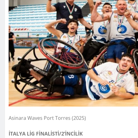
Asinara Waves Port Torres (2025)
İTALYA LİG FİNALİSTİ/2’İNCİLİK