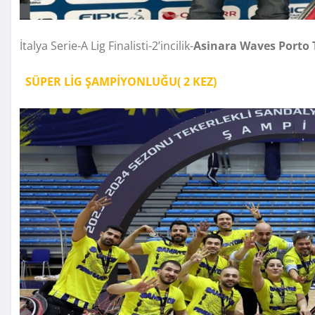
İtalya Serie-A Lig Finalisti-2’incilik-
Asinara Waves Porto T
SÜPER LİG ŞAMPİYONLUĞU( 2 KEZ)