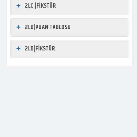
2LC |FİKSTÜR
2LD|PUAN TABLOSU
2LD|FİKSTÜR