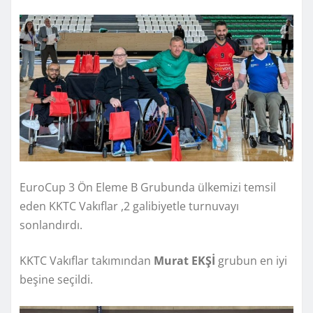
EuroCup 3 Ön Eleme B Grubunda ülkemizi temsil
eden KKTC Vakıflar ,2 galibiyetle turnuvayı
sonlandırdı.
KKTC Vakıflar takımından
Murat EKŞİ
grubun en iyi
beşine seçildi.