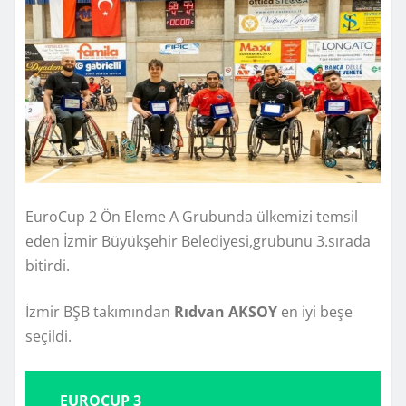
EuroCup 2 Ön Eleme A Grubunda ülkemizi temsil
eden İzmir Büyükşehir Belediyesi,grubunu 3.sırada
bitirdi.
İzmir BŞB takımından
Rıdvan AKSOY
en iyi beşe
seçildi.
EUROCUP 3