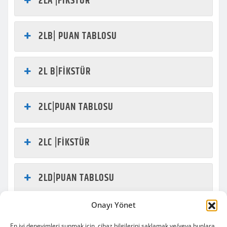
2LA |FİKSTÜR
2LB| PUAN TABLOSU
2L B|FİKSTÜR
2LC|PUAN TABLOSU
2LC |FİKSTÜR
2LD|PUAN TABLOSU
Onayı Yönet
2LD|FİKSTÜR
En iyi deneyimleri sunmak için, cihaz bilgilerini saklamak ve/veya bunlara