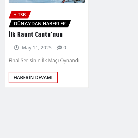
+ TSB
DÜNYA'DAN HABERLER
İlk Raunt Cantu’nun
May 11, 2025
0
Final Serisinin İlk Maçı Oynandı
HABERİN DEVAMI