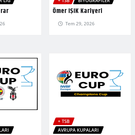
R LIG
+ TSB
BİYOGRAFİLER
arar
Ömer IŞIK Kariyeri
026
Tem 29, 2026
+ TSB
LARI
AVRUPA KUPALARI