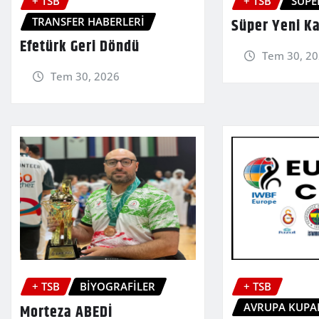
+ TSB
+ TSB
SUPE
TRANSFER HABERLERİ
Süper Yeni K
Efetürk Geri Döndü
Tem 30, 2
Tem 30, 2026
+ TSB
BİYOGRAFİLER
+ TSB
AVRUPA KUPA
Morteza ABEDİ