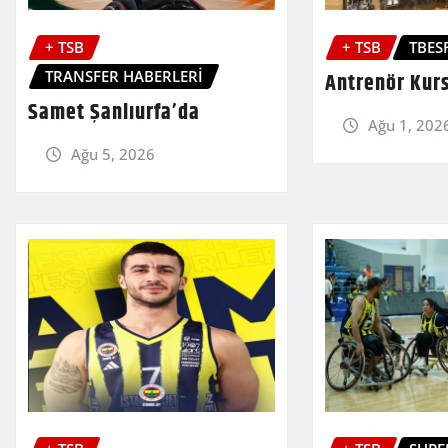
+ TSB
+ TSB
TBES
TRANSFER HABERLERİ
Antrenör Kurs
Samet Şanlıurfa’da
Ağu 1, 202
Ağu 5, 2026