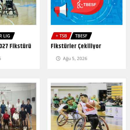
R LIG
+ TSB
TBESF
027 Fikstürü
Fikstürler Çekiliyor
6
Ağu 5, 2026