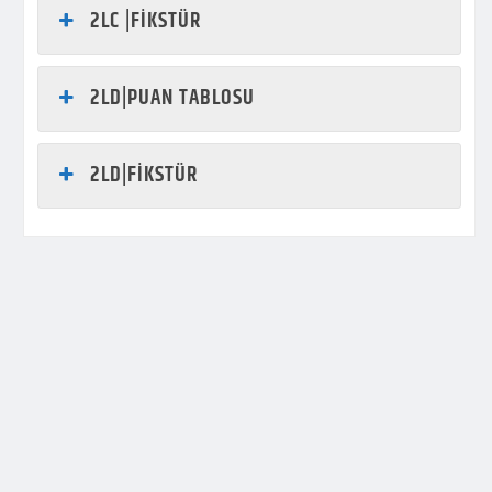
2LC |FİKSTÜR
2LD|PUAN TABLOSU
2LD|FİKSTÜR