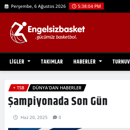
Skip
Perşembe, 6 Ağustos 2026
5:38:05 PM
to
content
LİGLER
TAKIMLAR
HABERLER
TURNU
+ TSB
DÜNYA'DAN HABERLER
Şampiyonada Son Gün
Haz 20, 2025
0